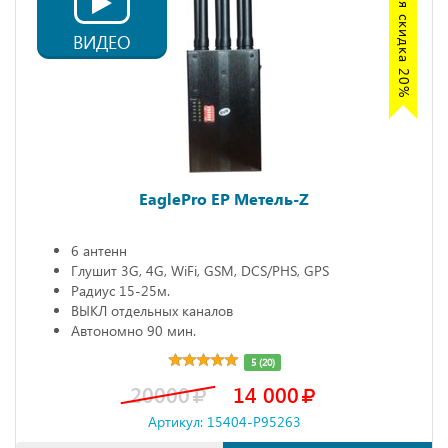
Акция скидка 20%
ВИДЕО
EaglePro EP Метель-Z
6 антенн
Глушит 3G, 4G, WiFi, GSM, DCS/PHS, GPS
Радиус 15-25м.
ВЫКЛ отдельных каналов
Автономно 90 мин.
5 (20)
20000
14 000
Артикул: 15404-P95263