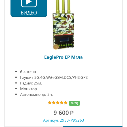
ВИДЕО
EaglePro EP Мгла
6 антенн
Глушит 3G,4G,WiFi,GSM,DCS/PHS,GPS
Радиус 25м.
Монитор
Автономно до 3ч.
5 (24)
9 600
Артикул: 2933-P95263