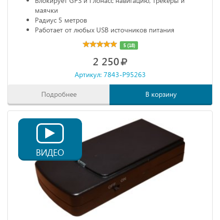
Блокирует GPS и Глонасс навигацию, трекеры и
маячки
Радиус 5 метров
Работает от любых USB источников питания
Габариты: 68х20х10 мм
5 (18)
2 250
Артикул: 7843-P95263
Подробнее
В корзину
ВИДЕО