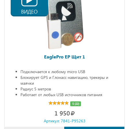
ВИДЕО
EaglePro EP Щит 1
Подключается к любому micro USB
Блокирует GPS и Глонасс навигацию, трекеры и
маячки
Радиус 5 метров
Работает от любых USB источников питания
Габариты: 68х20х10 мм
5 (22)
1 950
Артикул: 7841-P95263