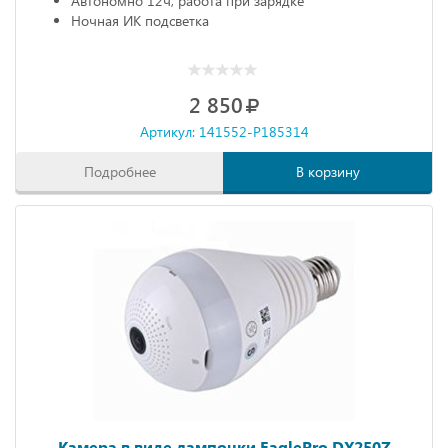
Автономно 12ч, работа при зарядке
Ночная ИК подсветка
2 850
Артикул: 141552-P185314
Подробнее
В корзину
Камера в виде лампочки EaglePro DX250Z