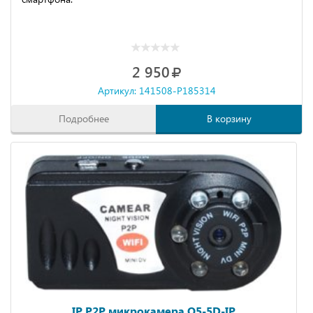
2 950
Артикул: 141508-P185314
Подробнее
В корзину
IP P2P микрокамера Q5-5D-IP