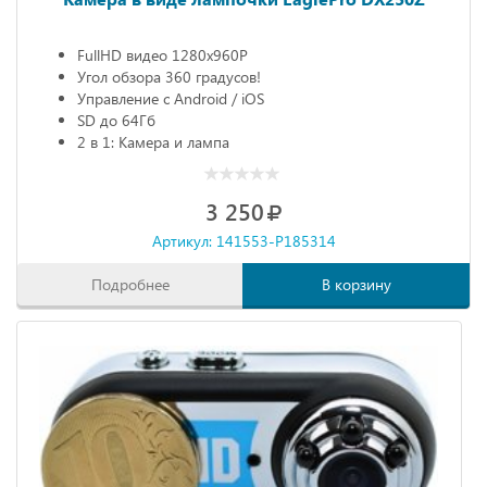
FullHD видео 1280х960P
Угол обзора 360 градусов!
Управление с Android / iOS
SD до 64Гб
2 в 1: Камера и лампа
3 250
Артикул: 141553-P185314
Подробнее
В корзину