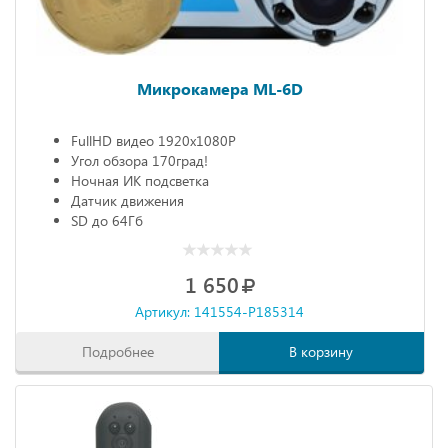
Микрокамера ML-6D
FullHD видео 1920х1080P
Угол обзора 170град!
Ночная ИК подсветка
Датчик движения
SD до 64Гб
1 650
Артикул: 141554-P185314
Подробнее
В корзину