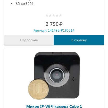
SD до 32Гб
2 750
Артикул: 141498-P185314
Подробнее
В корзину
Микро IP-WiFi камера Cube 1