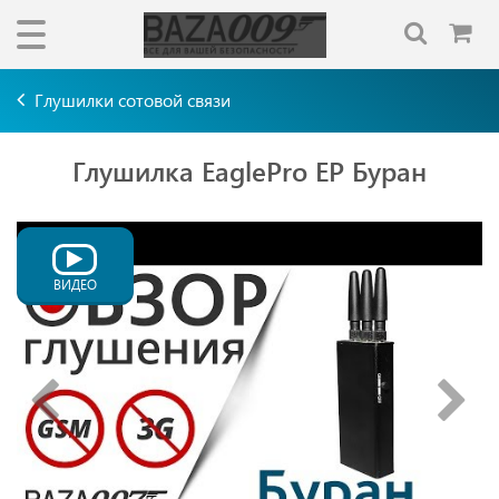
Глушилки сотовой связи
Глушилка EaglePro EP Буран
ВИДЕО