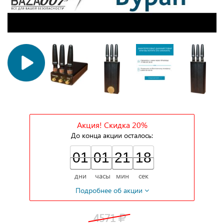
Акция! Скидка 20%
До конца акции осталось:
01
01
21
17
01
00
01
00
21
00
18
17
дни
часы
мин
сек
Подробнее об акции
4571