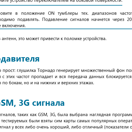
чите устройство переключателем на боковой поверхности.
новите в положение ON тумблеры тех. диапазонов частот
ходимо подавлять. Подавление сигналов начнется через 20
е включения.
антенн, это может привести к поломке устройства.
давителя
 прост: глушилка Торнадо генерирует множественный фон поме
л с этих частот пропадает и вся передача данных блокируется
 по бокам, но и на нижних и верхних этажах.
SM, 3G сигнала
гналов, таких как GSM, 3G, была выбрана наглядная программ
е тестируемых были взяты сим карты самых популярных опера
игнал у всех либо очень хороший, либо отличный (показатели от