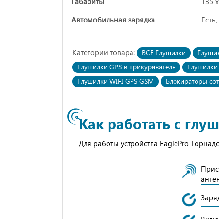
Габариты
135 х
Автомобильная зарядка
Есть,
Категории товара:
ВСЕ Глушилки
Глушил
Глушилки GPS в прикуриватель
Глушилки 
Глушилки WIFI GPS GSM
Блокираторы со
Как работать с глу
Для работы устройства EaglePro Торна
Прис
анте
Заряд