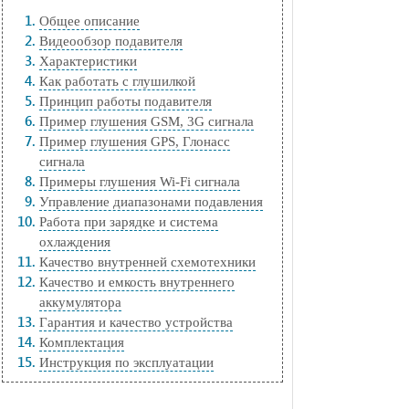
Общее описание
Видеообзор подавителя
Характеристики
Как работать с глушилкой
Принцип работы подавителя
Пример глушения GSM, 3G сигнала
Пример глушения GPS, Глонасс
сигнала
Примеры глушения Wi-Fi сигнала
Управление диапазонами подавления
Работа при зарядке и система
охлаждения
Качество внутренней схемотехники
Качество и емкость внутреннего
аккумулятора
Гарантия и качество устройства
Комплектация
Инструкция по эксплуатации