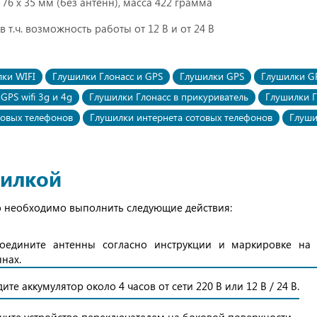
 76 х 35 мм (без антенн), масса 422 грамма
 в т.ч. возможность работы от 12 В и от 24 В
ки WIFI
Глушилки Глонасс и GPS
Глушилки GPS
Глушилки G
GPS wifi 3g и 4g
Глушилки Глонасс в прикуриватель
Глушилки Г
товых телефонов
Глушилки интернета сотовых телефонов
Глуши
шилкой
до необходимо выполнить следующие действия:
оедините антенны согласно инструкции и маркировке на 
ннах.
ите аккумулятор около 4 часов от сети 220 В или 12 В / 24 В.