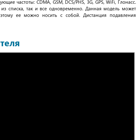
ующие частоты: CDMA, GSM, DCS/PHS, 3G, GPS, WiFi, Глонасс.
 из списка, так и все одновременно. Данная модель может
оэтому ее можно носить с собой. Дистанция подавления
теля