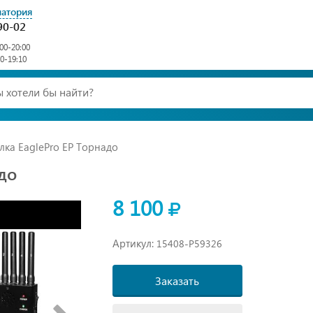
патория
90-02
00-20:00
00-19:10
ка EaglePro EP Торнадо
до
8 100
Артикул:
15408-P59326
Заказать